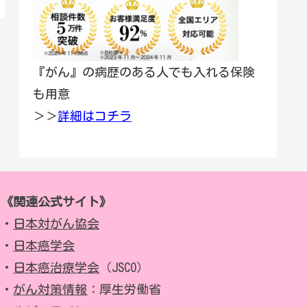
『がん』の病歴のある人でも入れる保険
も用意
＞＞
詳細はコチラ
《関連公式サイト》
・
日本対がん協会
・
日本癌学会
・
日本癌治療学会
（JSCO）
・
がん対策情報
：厚生労働省