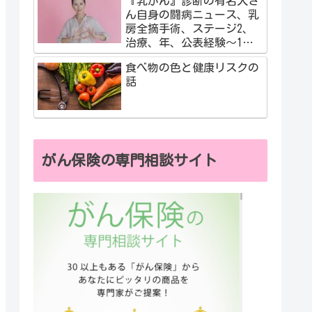
『乳がん』診断の有名人さ
ん自身の闘病ニュース、乳
房全摘手術、ステージ2、
治療、年、公表経験～1度
だけの人生、自分の気づき
食べ物の色と健康リスクの
話
がん保険の専門相談サイト