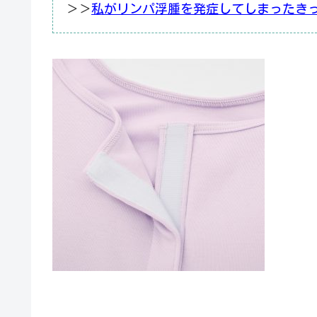
＞＞
私がリンパ浮腫を発症してしまったき