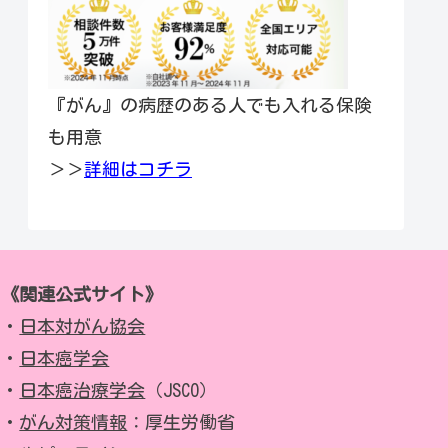
『がん』の病歴のある人でも入れる保険
も用意
＞＞
詳細はコチラ
《関連公式サイト》
・
日本対がん協会
・
日本癌学会
・
日本癌治療学会
（JSCO）
・
がん対策情報
：厚生労働省