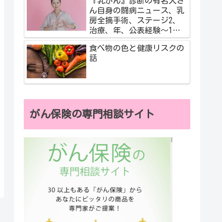
『乳がん』診断の有名人さ
ん自身の闘病ニュース、乳
房全摘手術、ステージ2、
治療、年、公表経験～1度
だけの人生、自分の気づき
食べ物の色と健康リスクの
話
がん保険の専門相談サイト