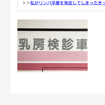
＞＞
私がリンパ浮腫を発症してしまったき