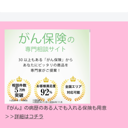
った状態を浸潤がんと呼んでいます。
非浸潤がんと呼ばれる早期がんの段階では多くが治る
といわれていますが、早期の乳ガンでは自覚症状があ
まり感じられません。時間の経過とともにがん細胞が
増殖し、乳管・小葉の周囲まで広がり浸潤がんとな
り、血管やリンパ管へと広がります。リンパ節や脳・
骨・肺・肝臓など遠くの臓器に癌細胞が運ばれて遠隔
転移をしていることもあります。遠隔転移をしたがん
は、他の臓器に発生していても乳ガンの特徴を持ち、
その臓器に生じる癌とは性質が異なります。
出典：
「ＳＫＥ４８」元メンバー・矢方美紀氏 アイ
『がん』の病歴のある人でも入れる保険も用意
ドル卒業して『乳ガン』が見つかり自身が語る闘病 |
＞＞
詳細はコチラ
特集 | MBS