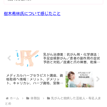
の乳腺葉で構成されており、乳腺葉は、母乳をつくる
「小葉」と、小葉でつくられた母乳を乳頭まで運ぶ細
樹木希林氏について感じたこと
い枝状の「乳管」とに分けられます。乳ガンの約90％
以上が乳管から発生する乳管がん、約5～10％が小葉
から発生する小葉がんです※1。ほかにも粘液がんや
管状がん、腺様囊胞せんようのうほう癌といった特殊
なタイプがありますが、あまり患者は多くはありませ
ん。
乳がん治療薬：抗がん剤・化学療法：
手足症候群がん／患者の副作用の症状
予防と対処／皮膚と爪の障害、乾燥し
上部のわき側にできる癌がぜんたいの53％を占めると
びれ対策、ケア対策
されています※2。これには、わきの下も含まれま
メディカルハーブセラピスト講座、資
す。できる場所は1カ所にとどまらず、2カ所以上にな
格取得へ情報：メリット、デメリッ
ト、キャリカレ、ハーブ資格、受験、
ることもあります。
検定、講座口コミ
ホーム
体験談
乳がんと闘病した芸能人・有名人ま
癌細胞が乳管や小葉内にとどまっている状態を非浸潤
とめ
癌と呼び、癌細胞が増殖しあ、乳管や小葉の外に広が