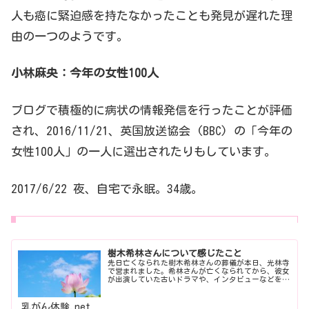
人も癌に緊迫感を持たなかったことも発見が遅れた理
由の一つのようです。
小林麻央：今年の女性100人
ブログで積極的に病状の情報発信を行ったことが評価
され、2016/11/21、英国放送協会 (BBC) の「今年の
女性100人」の一人に選出されたりもしています。
2017/6/22 夜、自宅で永眠。34歳。
病気の基本情報と治療の可能性
樹木希林さんについて感じたこと
先日亡くなられた樹木希林さんの葬儀が本日、光林寺
乳腺にできるがんはほとんどが母乳をつくる乳腺でで
で営まれました。希林さんが亡くなられてから、彼女
が出演していた古いドラマや、インタビューなどを見
ていいます。映像を通して見事な生きざまに敬服して
きています。乳腺は乳頭を囲んで放射状に並ぶ15～20
いるところです。特に晩年、乳がんの全身転移があ
っ...
乳がん体験.net