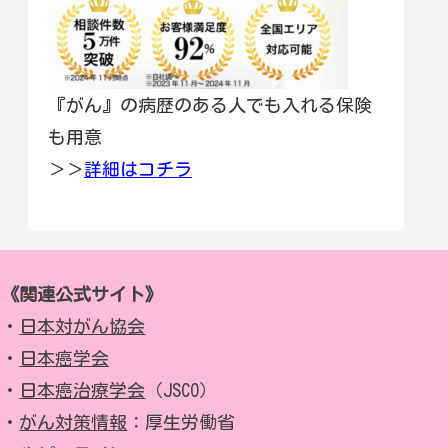
『がん』の病歴のある人でも入れる保険
も用意
＞＞
詳細はコチラ
《関連公式サイト》
・
日本対がん協会
・
日本癌学会
・
日本癌治療学会
（JSCO）
・
がん対策情報
：厚生労働省