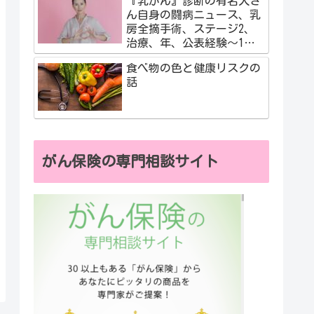
『乳がん』診断の有名人さ
ん自身の闘病ニュース、乳
房全摘手術、ステージ2、
治療、年、公表経験～1度
だけの人生、自分の気づき
食べ物の色と健康リスクの
話
がん保険の専門相談サイト