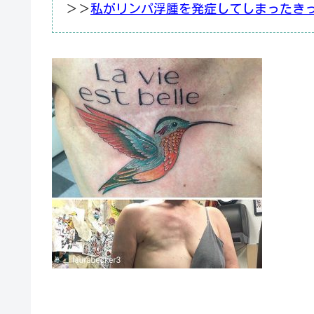
＞＞
私がリンパ浮腫を発症してしまったき