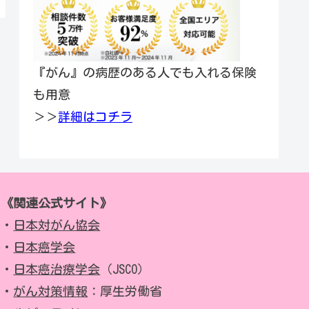
『がん』の病歴のある人でも入れる保険
も用意
＞＞
詳細はコチラ
《関連公式サイト》
・
日本対がん協会
・
日本癌学会
・
日本癌治療学会
（JSCO）
・
がん対策情報
：厚生労働省