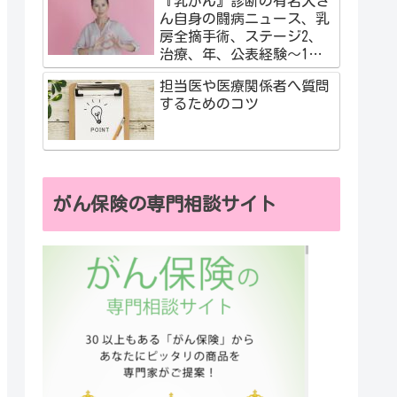
『乳がん』診断の有名人さ
ん自身の闘病ニュース、乳
房全摘手術、ステージ2、
治療、年、公表経験～1度
だけの人生、自分の気づき
担当医や医療関係者へ質問
するためのコツ
がん保険の専門相談サイト