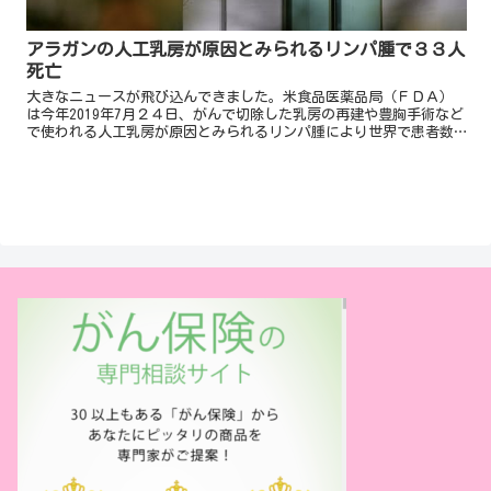
アラガンの人工乳房が原因とみられるリンパ腫で３３人
死亡
大きなニュースが飛び込んできました。米食品医薬品局（ＦＤＡ）
は今年2019年7月２４日、がんで切除した乳房の再建や豊胸手術など
で使われる人工乳房が原因とみられるリンパ腫により世界で患者数
573人、33人が亡くなったと発表しました。人工乳房が...