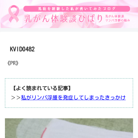
KVID0482
《PR》
【よく読まれている記事】
＞＞
私がリンパ浮腫を発症してしまったきっかけ
動
画