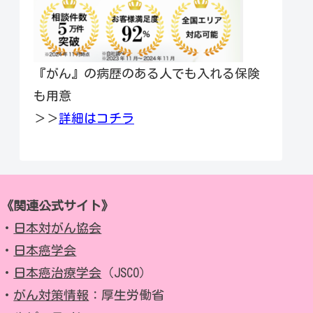
『がん』の病歴のある人でも入れる保険
も用意
＞＞
詳細はコチラ
《関連公式サイト》
・
日本対がん協会
・
日本癌学会
・
日本癌治療学会
（JSCO）
・
がん対策情報
：厚生労働省