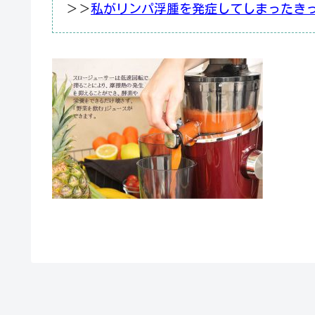
＞＞
私がリンパ浮腫を発症してしまったき