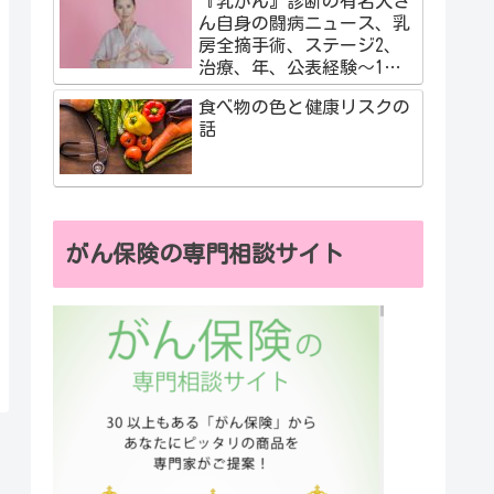
『乳がん』診断の有名人さ
ん自身の闘病ニュース、乳
房全摘手術、ステージ2、
治療、年、公表経験～1度
だけの人生、自分の気づき
食べ物の色と健康リスクの
話
がん保険の専門相談サイト