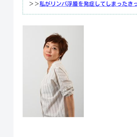
＞＞
私がリンパ浮腫を発症してしまったき