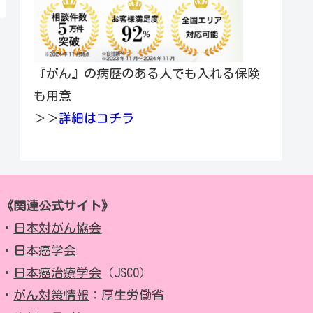
『がん』の病歴のある人でも入れる保険
も用意
＞＞
詳細はコチラ
《関連公式サイト》
・
日本対がん協会
・
日本癌学会
・
日本癌治療学会
（JSCO）
・
がん対策情報
：厚生労働省