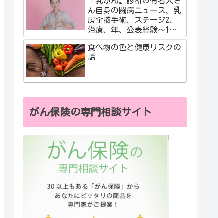
『乳がん』診断の有名人さ
ん自身の闘病ニュース、乳
房全摘手術、ステージ2、
治療、年、公表経験～1度
だけの人生、自分の気づき
食べ物の色と健康リスクの
話
がん保険の専門相談サイト