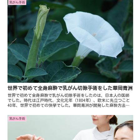
乳がん手術
世界で初めて全身麻酔で乳がん切除手術をした華岡青洲
世界で初めて全身麻酔で乳がん切除手術をしたのは、日本人の医師
でした。時代は江戸時代、文化元年（1804年）、欧米に先立つこと
40年、世界で初めての快挙でした。華岡青洲が開発した麻酔方法
は、曼陀羅華、別名チョウセンアサガオなど数種類の薬草を配合し
た麻酔薬「通仙散」。
乳がん手術